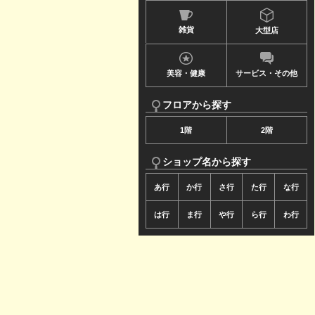
ュ
雑貨
大型店
ー
で
美容・健康
サービス・その他
す
フロアから探す
1階
2階
ショップ名から探す
あ行
か行
さ行
た行
な行
は行
ま行
や行
ら行
わ行