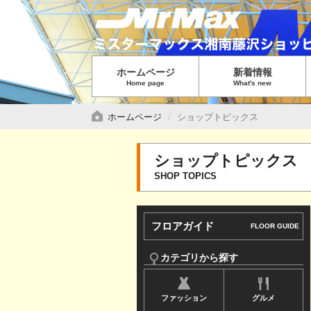
グ
ロ
ー
バ
ホームページ
新着情報
ル
Home page
What's new
メ
ニ
ホームページ
ショップトピックス
ュ
ー
ショップトピックス
で
SHOP TOPICS
す
サ
フロアガイド
FLOOR GUIDE
イ
ド
カテゴリから探す
メ
ファッション
グルメ
ニ