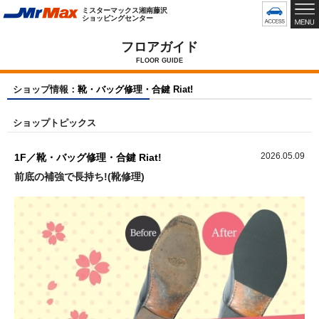
グ
ミスターマックス湘南藤沢
ロ
ショッピングセンター
ー
バ
フロアガイド
ル
FLOOR GUIDE
メ
ニ
ショップ情報：
靴・バッグ修理・合鍵 Riat!
ュ
ー
ショップトピックス
で
す
2026.05.09
1F／靴・バッグ修理・合鍵 Riat!
前底の補強で長持ち!(靴修理)