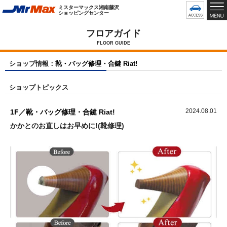
グ
ミスターマックス湘南藤沢
ロ
ショッピングセンター
ー
バ
フロアガイド
ル
FLOOR GUIDE
メ
ニ
ショップ情報：
靴・バッグ修理・合鍵 Riat!
ュ
ー
ショップトピックス
で
す
2024.08.01
1F／靴・バッグ修理・合鍵 Riat!
かかとのお直しはお早めに!(靴修理)