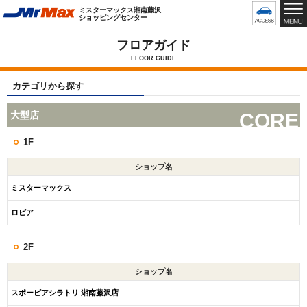
グ
ミスターマックス湘南藤沢
ロ
ショッピングセンター
ー
バ
フロアガイド
ル
FLOOR GUIDE
メ
ニ
カテゴリから探す
ュ
ー
大型店
CORE
で
す
1F
ショップ名
ミスターマックス
ロピア
2F
ショップ名
スポーピアシラトリ 湘南藤沢店