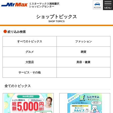
グ
ミスターマックス湘南藤沢
ロ
ショッピングセンター
ー
バ
ショップトピックス
ル
SHOP TOPICS
メ
ニ
絞り込み検索
ュ
ー
すべてのトピックス
ファッション
で
す
グルメ
雑貨
大型店
美容・健康
サービス・その他
全てのトピックス