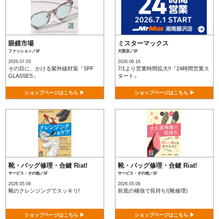
眼鏡市場
ミスターマックス
ファッション／1F
大型店／1F
2026.07.03
2026.06.18
その目に、かける紫外線対策「SPF
7/1より営業時間拡大!!『24時間営業ス
GLASSES」
タート』
ショップページはこちら ▶
ショップページはこちら ▶
靴・バッグ修理・合鍵 Riat!
靴・バッグ修理・合鍵 Riat!
サービス・その他／1F
サービス・その他／1F
2026.05.09
2026.05.09
靴のクレンジングでスッキリ!
前底の補強で長持ち!(靴修理)
ショップページはこちら ▶
ショップページはこちら ▶