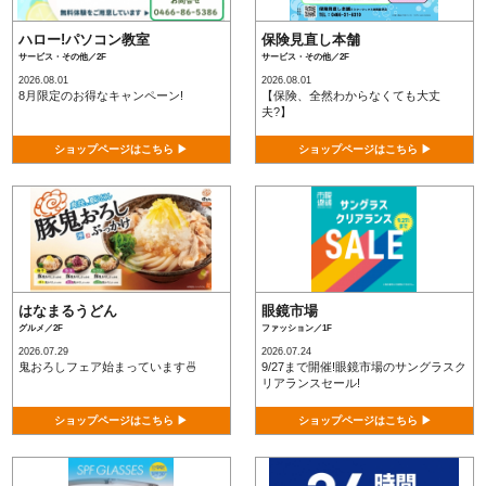
ハロー!パソコン教室
保険見直し本舗
サービス・その他／2F
サービス・その他／2F
2026.08.01
2026.08.01
8月限定のお得なキャンペーン!
【保険、全然わからなくても大丈
夫?】
ショップページはこちら ▶
ショップページはこちら ▶
はなまるうどん
眼鏡市場
グルメ／2F
ファッション／1F
2026.07.29
2026.07.24
鬼おろしフェア始まっています🍜
9/27まで開催!眼鏡市場のサングラスク
リアランスセール!
ショップページはこちら ▶
ショップページはこちら ▶