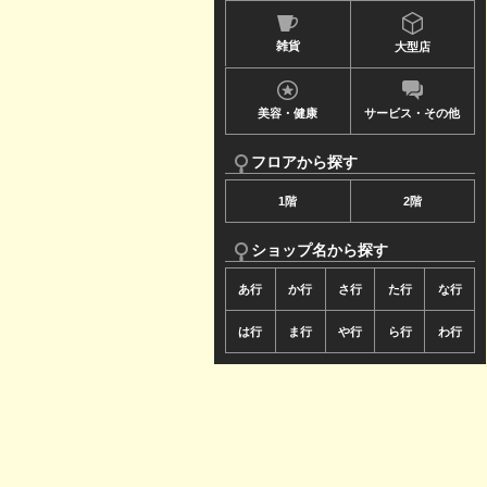
ュ
雑貨
大型店
ー
で
美容・健康
サービス・その他
す
フロアから探す
1階
2階
ショップ名から探す
あ行
か行
さ行
た行
な行
は行
ま行
や行
ら行
わ行