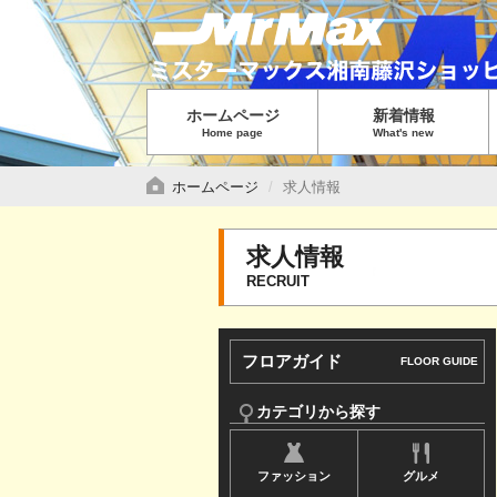
グ
ロ
ー
バ
ホームページ
新着情報
ル
Home page
What's new
メ
ニ
ホームページ
求人情報
ュ
ー
求人情報
で
RECRUIT
す
サ
フロアガイド
FLOOR GUIDE
イ
ド
カテゴリから探す
メ
ファッション
グルメ
ニ