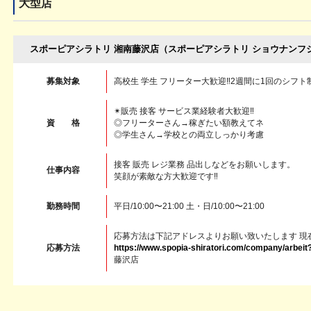
大型店
スポーピアシラトリ 湘南藤沢店（スポーピアシラトリ ショウナンフジサワ
募集対象
高校生 学生 フリーター大歓迎‼︎2週間に1回のシフ
✴︎販売 接客 サービス業経験者大歓迎‼︎
資 格
◎フリーターさん→稼ぎたい額教えてネ
◎学生さん→学校との両立しっかり考慮
接客 販売 レジ業務 品出しなどをお願いします。
仕事内容
笑顔が素敵な方大歓迎です‼︎
勤務時間
平日/10:00〜21:00 土・日/10:00〜21:00
応募方法は下記アドレスよりお願い致いたします 現
応募方法
https://www.spopia-shiratori.com/company/arbe
藤沢店