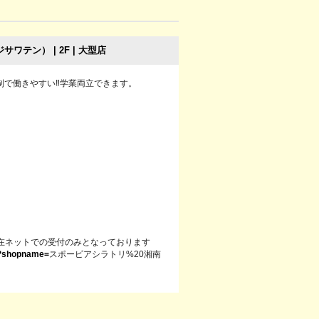
テン） | 2F | 大型店
ト制で働きやすい‼︎学業両立できます。
在ネットでの受付のみとなっております
it?shopname=
スポーピアシラトリ%20湘南