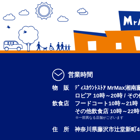
営業時間
物 販 ﾃﾞｨｽｶｳﾝﾄｽﾄｱ MrMax湘
ロピア 10時～20時 / そ
飲食店 フードコート10時～21時
その他飲食店 10時～22時
※一部異なる店舗がございます
住 所 神奈川県藤沢市辻堂新町4-3