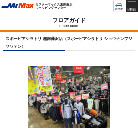
グ
ミスターマックス湘南藤沢
ロ
ショッピングセンター
ー
バ
フロアガイド
ル
FLOOR GUIDE
メ
ニ
スポーピアシラトリ 湘南藤沢店（スポーピアシラトリ ショウナンフジ
ュ
サワテン）
ー
で
す