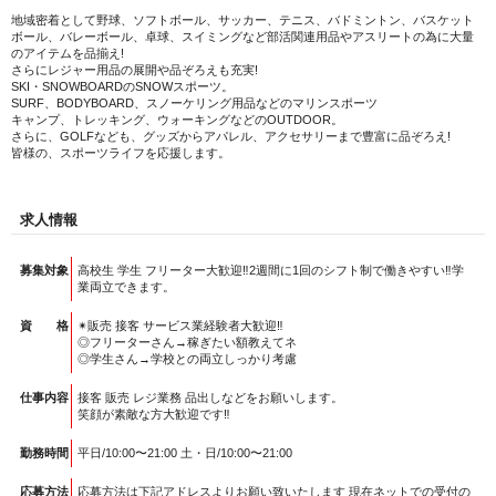
地域密着として野球、ソフトボール、サッカー、テニス、バドミントン、バスケット
ボール、バレーボール、卓球、スイミングなど部活関連用品やアスリートの為に大量
のアイテムを品揃え!
さらにレジャー用品の展開や品ぞろえも充実!
SKI・SNOWBOARDのSNOWスポーツ。
SURF、BODYBOARD、スノーケリング用品などのマリンスポーツ
キャンプ、トレッキング、ウォーキングなどのOUTDOOR。
さらに、GOLFなども、グッズからアパレル、アクセサリーまで豊富に品ぞろえ!
皆様の、スポーツライフを応援します。
求人情報
募集対象
高校生 学生 フリーター大歓迎‼︎2週間に1回のシフト制で働きやすい‼︎学
業両立できます。
資 格
✴︎販売 接客 サービス業経験者大歓迎‼︎
◎フリーターさん→稼ぎたい額教えてネ
◎学生さん→学校との両立しっかり考慮
仕事内容
接客 販売 レジ業務 品出しなどをお願いします。
笑顔が素敵な方大歓迎です‼︎
勤務時間
平日/10:00〜21:00 土・日/10:00〜21:00
応募方法
応募方法は下記アドレスよりお願い致いたします 現在ネットでの受付の