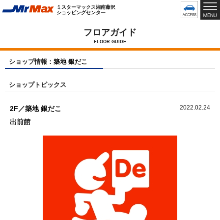
グ
ミスターマックス湘南藤沢
ロ
ショッピングセンター
ー
バ
フロアガイド
ル
FLOOR GUIDE
メ
ニ
ショップ情報：
築地 銀だこ
ュ
ー
ショップトピックス
で
す
2022.02.24
2F／築地 銀だこ
出前館