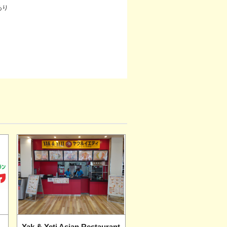
あり
Yak & Yeti Asian Restaurant