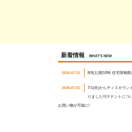
新着情報
WHAT'S NEW
8/8(土)朝10時 住宅情
2026.07.31
7/1(水)からディスカ
2026.07.01
りました!!(テナントに
お買い物が可能に!