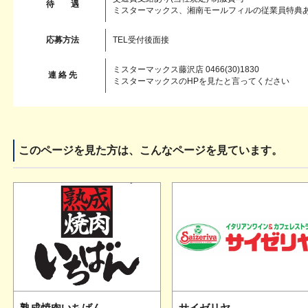
待 遇
ミスターマックス、湘南モールフィルの従業員特典
応募方法
TEL受付後面接
ミスターマックス藤沢店 0466(30)1830
連 絡 先
ミスターマックスのHPを見たと言ってください
このページを見た方は、こんなページを見ています。
熟成焼肉いちばん
サイゼリヤ