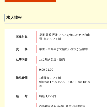
求人情報
早番 昼番 遅番 いろんな組み合わせ自由
募集対象
週1毎のシフト制
資 格
学生〜中高年まで幅広い世代が活躍中
仕事内容
たこ焼き製造・販売
9:00-21:00
勤務時間
1週間毎シフト制
例)9:00-17:00,10:00-18:00,11:00-18:00
等
給 与
時給 1,225円
交通費支給あり(当社規定) 制服貸与