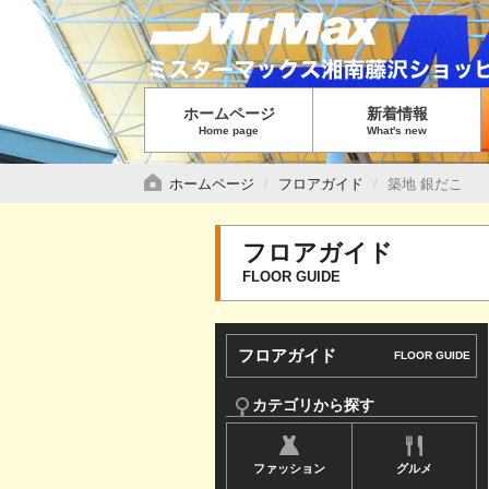
グ
ロ
ー
バ
ホームページ
新着情報
ル
Home page
What's new
メ
ニ
ホームページ
フロアガイド
築地 銀だこ
ュ
ー
フロアガイド
で
FLOOR GUIDE
す
サ
フロアガイド
FLOOR GUIDE
イ
ド
カテゴリから探す
メ
ファッション
グルメ
ニ