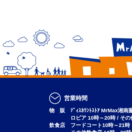
営業時間
物 販 ﾃﾞｨｽｶｳﾝﾄｽﾄｱ MrMax湘
ロピア 10時～20時 / そ
飲食店 フードコート10時～21時