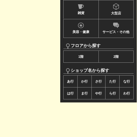
ュ
雑貨
大型店
ー
で
美容・健康
サービス・その他
す
フロアから探す
1階
2階
ショップ名から探す
あ行
か行
さ行
た行
な行
は行
ま行
や行
ら行
わ行