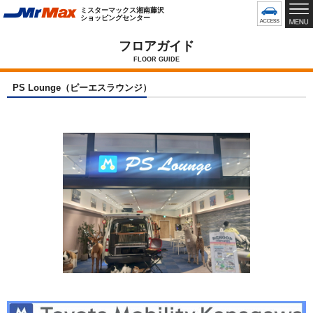
グ
ミスターマックス湘南藤沢
ロ
ショッピングセンター
ー
バ
フロアガイド
ル
FLOOR GUIDE
メ
ニ
PS Lounge（ピーエスラウンジ）
ュ
ー
で
す