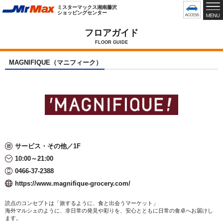
グ
ミスターマックス湘南藤沢
ロ
ショッピングセンター
ー
バ
フロアガイド
ル
FLOOR GUIDE
メ
ニ
MAGNIFIQUE（マニフィーク）
ュ
ー
で
す
サービス・その他／1F
10:00～21:00
0466-37-2388
https://www.magnifique-grocery.com/
読点のコンセプトは「旅するように、食と出会うマーケット」
海外マルシェのように、非日常の発見や彩りを、安心とともに日常の食卓へお届けし
ます。