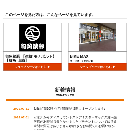
このページを見た方は、こんなページを見ています。
旬魚菜彩 【生鮮 モナポルト】
BIKE MAX
【鮮魚 山助】
サービス・その他／1F
サービス・その他／1F
ショップページはこちら ▶
ショップページはこちら ▶
新着情報
WHAT'S NEW
8/8(土)朝10時 住宅情報館が2階にオープンします♪
2026.07.31
7/1(水)からディスカウントストアミスターマックス湘南藤
2026.07.01
沢店が24時間営業となりました!!(テナントについては営業
時間の変更はありません)お好きなお時間でのお買い物が