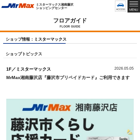
グ
ミスターマックス湘南藤沢
ロ
ショッピングセンター
ー
バ
フロアガイド
ル
FLOOR GUIDE
メ
ニ
ショップ情報：
ミスターマックス
ュ
ー
ショップトピックス
で
す
2026.05.05
1F／ミスターマックス
MrMax湘南藤沢店『藤沢市プリペイドカード』ご利用できます