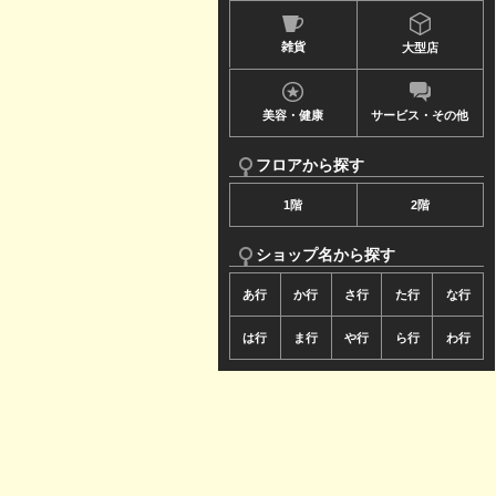
ュ
雑貨
大型店
ー
で
美容・健康
サービス・その他
す
フロアから探す
1階
2階
ショップ名から探す
あ行
か行
さ行
た行
な行
は行
ま行
や行
ら行
わ行