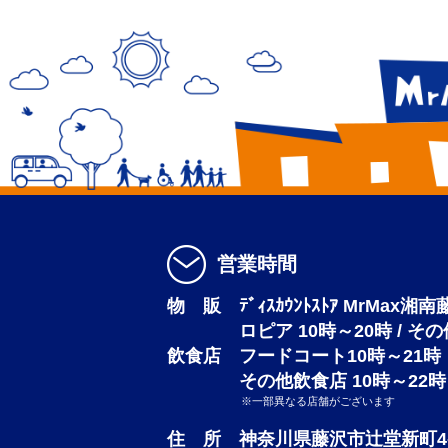
営業時間
物 販 ﾃﾞｨｽｶｳﾝﾄｽﾄｱ MrMax湘
ロピア 10時～20時 / そ
飲食店 フードコート10時～21時
その他飲食店 10時～22時
※一部異なる店舗がございます
住 所 神奈川県藤沢市辻堂新町4-3