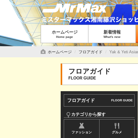
グ
ロ
ー
バ
ホームページ
新着情報
ル
Home page
What's new
メ
ニ
ホームページ
フロアガイド
Yak & Yeti Asia
ュ
ー
フロアガイド
で
FLOOR GUIDE
す
サ
フロアガイド
FLOOR GUIDE
イ
ド
カテゴリから探す
メ
ファッション
グルメ
ニ