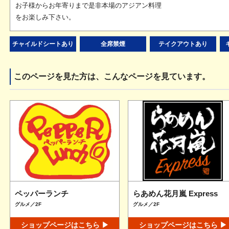
お子様からお年寄りまで是非本場のアジアン料理
をお楽しみ下さい。
チャイルドシートあり
全席禁煙
テイクアウトあり
このページを見た方は、こんなページを見ています。
ペッパーランチ
らあめん花月嵐 Express
グルメ／2F
グルメ／2F
ショップページはこちら ▶
ショップページはこちら ▶