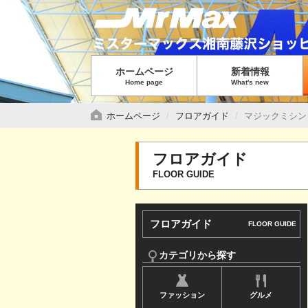
グ
ロ
ー
バ
ホームページ
新着情報
ル
Home page
What's new
メ
ニ
ホームページ
フロアガイド
マジックミシン
ュ
ー
フロアガイド
で
FLOOR GUIDE
す
サ
フロアガイド
FLOOR GUIDE
イ
ド
カテゴリから探す
メ
ファッション
グルメ
ニ