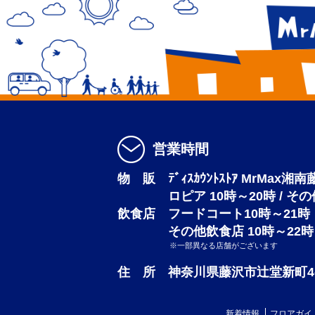
営業時間
物 販 ﾃﾞｨｽｶｳﾝﾄｽﾄｱ MrMax湘
ロピア 10時～20時 / そ
飲食店 フードコート10時～21時
その他飲食店 10時～22時
※一部異なる店舗がございます
住 所 神奈川県藤沢市辻堂新町4-3
新着情報
フロアガイ