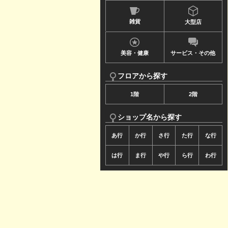
ュ
雑貨
大型店
ー
で
美容・健康
サービス・その他
す
フロアから探す
1階
2階
ショップ名から探す
あ行
か行
さ行
た行
な行
は行
ま行
や行
ら行
わ行