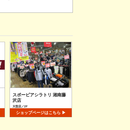
スポーピアシラトリ 湘南藤
沢店
大型店／2F
ショップページはこちら ▶