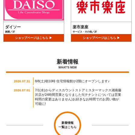
ダイソー
楽市楽座
雑貨／1F
サービス・その他／2F
ショップページはこちら ▶
ショップページはこちら ▶
新着情報
WHAT'S NEW
8/8(土)朝10時 住宅情報館が2階にオープンします♪
2026.07.31
7/1(水)からディスカウントストアミスターマックス湘南藤
2026.07.01
沢店が24時間営業となりました!!(テナントについては営業
時間の変更はありません)お好きなお時間でのお買い物が
可能に!
新着情報
一覧はこちら