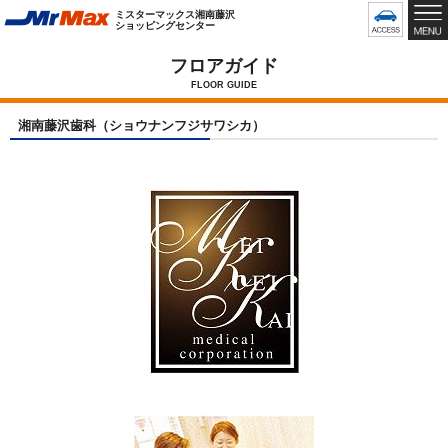
グ
ミスターマックス湘南藤沢
ロ
ショッピングセンター
ー
バ
フロアガイド
ル
FLOOR GUIDE
メ
ニ
湘南藤沢歯科（ショウナンフジサワシカ）
ュ
ー
で
す