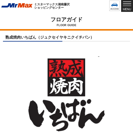
グ
ミスターマックス湘南藤沢
ロ
ショッピングセンター
ー
バ
フロアガイド
ル
FLOOR GUIDE
メ
ニ
熟成焼肉いちばん（ジュクセイヤキニクイチバン）
ュ
ー
で
す