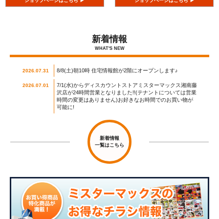
ショップページはこちら ▶
ショップページはこちら ▶
新着情報
WHAT'S NEW
8/8(土)朝10時 住宅情報館が2階にオープンします♪
2026.07.31
7/1(水)からディスカウントストアミスターマックス湘南藤
2026.07.01
沢店が24時間営業となりました!!(テナントについては営業
時間の変更はありません)お好きなお時間でのお買い物が
可能に!
新着情報
一覧はこちら