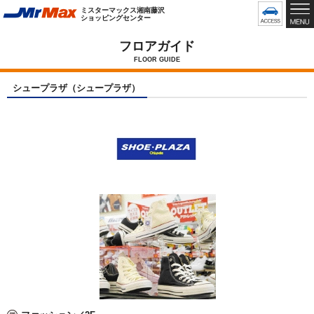
グ
ミスターマックス湘南藤沢
ロ
ショッピングセンター
ー
バ
フロアガイド
ル
FLOOR GUIDE
メ
ニ
シュープラザ（シュープラザ）
ュ
ー
で
す