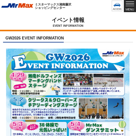
グ
ミスターマックス湘南藤沢
ロ
ショッピングセンター
ー
バ
イベント情報
ル
EVENT INFORMATION
メ
ニ
GW2026 EVENT INFORMATION
ュ
ー
で
す