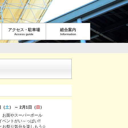
アクセス・駐車場
総合案内
Access guide
Information
日（
土
） ～ 2月1日（
日
）
、お面やスーパーボール
ベントがい～っぱい!!
とお祭り気分を楽しもう✩