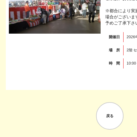
※都合により実
場合がございま
予めご了承下さ
開催日
2026
場 所
2階 
時 間
10:00
戻る