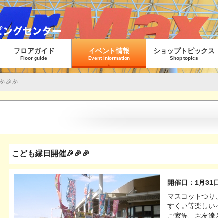
フロアガイド
イベント情報
ショップトピックス
Floor guide
Event information
Shop topics
🎉🎉
こども縁日開催🎉🎉🎉
開催日：1月31
マスコットつり
すくい等楽しいイ
ご家族、お友達